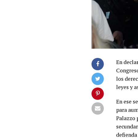
En decla
Congreso
los dere
leyes y a
En ese s
para aum
Palazzo 
secundar
defienda 