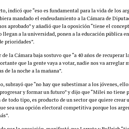
to, indicó que “eso es fundamental para la vida de los ar
biera mandado el endeudamiento a la Cámara de Diputad
os aprobado” y añadió que la oposición “tiene el concept
o llegan a la universidad, ponen a la educación pública e
de prioridades”.
r de la Cámara baja sostuvo que “a 40 años de recuperar 
rtante que la gente vaya a votar, nadie nos va arreglar
s de la noche a la mañana”.
, subrayó que “no hay que subestimar a los jóvenes, ello
 progresar y formar un futuro” y dijo que “Milei no tiene
 de todo tipo, es producto de un sector que quiere crear 
que sea una opción electoral competitiva porque los arge
ás”.
da por la oposición, manifestó que Larreta y Bullrich “ti