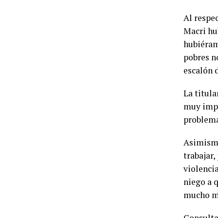
Al respec
Macri hu
hubiéram
pobres n
escalón 
La titula
muy impo
problema
Asimismo
trabajar,
violencia
niego a 
mucho m
Consulta