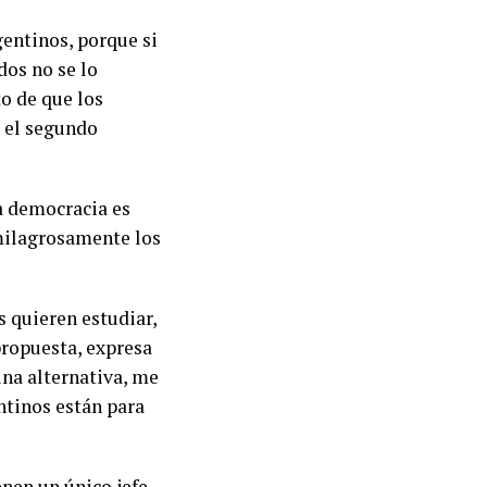
gentinos, porque si
os no se lo
o de que los
n el segundo
la democracia es
 milagrosamente los
s quieren estudiar,
 propuesta, expresa
una alternativa, me
ntinos están para
enen un único jefe