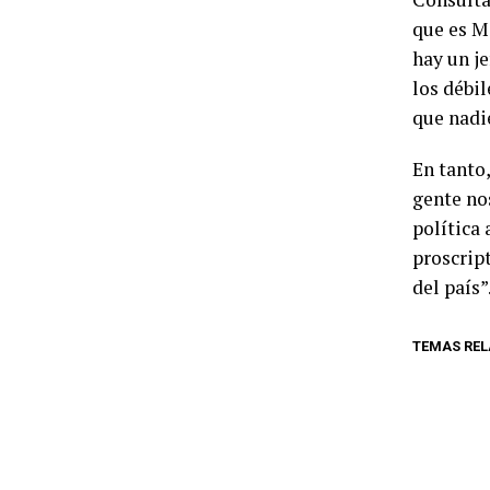
que es Ma
hay un je
los débil
que nadi
En tanto
gente no
política
proscrip
del país”
TEMAS RE