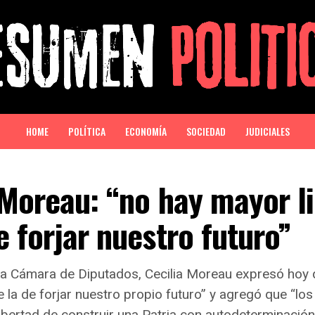
HOME
POLÍTICA
ECONOMÍA
SOCIEDAD
JUDICIALES
Moreau: “no hay mayor l
e forjar nuestro futuro”
la Cámara de Diputados, Cecilia Moreau expresó hoy 
 la de forjar nuestro propio futuro” y agregó que “los
ibertad de construir una Patria con autodeterminación