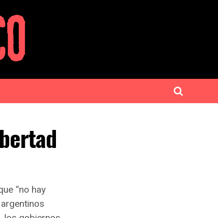
ibertad
que “no hay
 argentinos
, los gobiernos