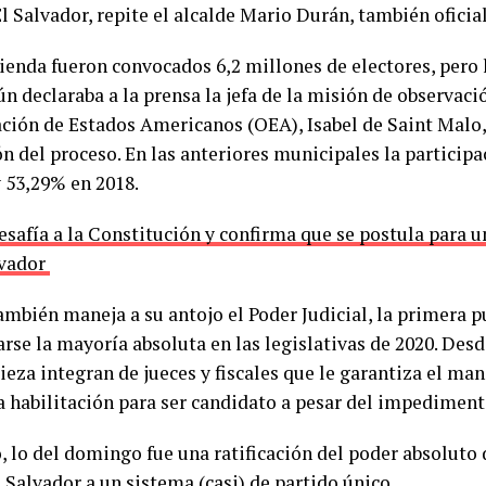
El Salvador, repite el alcalde Mario Durán, también oficia
ienda fueron convocados 6,2 millones de electores, pero 
ún declaraba a la prensa la jefa de la misión de observaci
ción de Estados Americanos (OEA), Isabel de Saint Malo,
n del proceso. En las anteriores municipales la particip
y 53,29% en 2018.
esafía a la Constitución y confirma que se postula para
lvador
ambién maneja a su antojo el Poder Judicial, la primera p
rse la mayoría absoluta en las legislativas de 2020. Desd
eza integran de jueces y fiscales que le garantiza el mane
la habilitación para ser candidato a pesar del impediment
, lo del domingo fue una ratificación del poder absoluto 
l Salvador a un sistema (casi) de partido único.