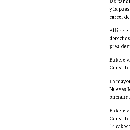
las pand
y la pue
cárcel d
Allí se 
derechos
presiden
Bukele vi
Constitu
La mayor
Nuevas Id
oficialis
Bukele vi
Constitu
14 cabec