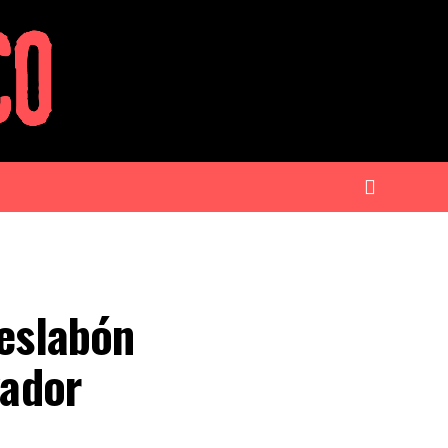
 eslabón
vador