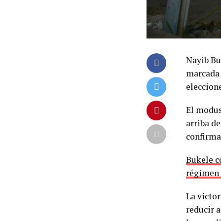
Nayib Bu
marcada p
eleccion
El modus
arriba de
confirma
Bukele c
régimen 
La victo
reducir 