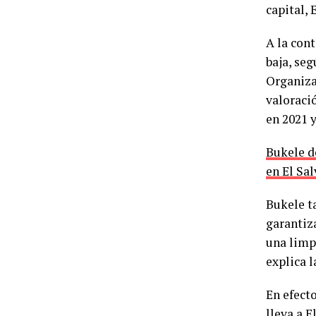
capital, 
A la cont
baja, seg
Organiza
valoració
en 2021 
Bukele d
en El Sa
Bukele t
garantiza
una limpi
explica 
En efecto
lleva a E