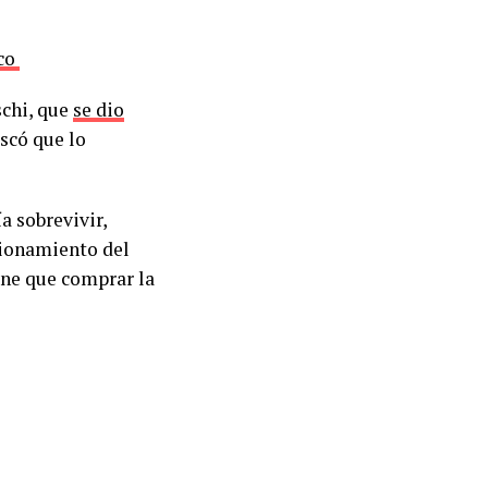
aco
schi, que
se dio
scó que lo
a sobrevivir,
cionamiento del
ene que comprar la