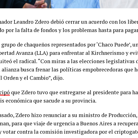
nador Leandro Zdero debió cerrar un acuerdo con los libe
o por la falta de fondos y los problemas hasta para pagar
 grupo de chaqueños representados por ‘Chaco Puede’, u
bertad Avanza (LLA) para enfrentar al Kirchnerismo y evit
uiteó el radical. “Con miras a las elecciones legislativas
a alianza busca frenar las políticas empobrecedoras que
el Orden y el Cambio”, dijo.
cipó
que Zdero tuvo que entregarse al presidente para h
sis económica que sacude a su provincia.
asado, Zdero hizo renunciar a su ministro de Producción,
n, para que viaje de urgencia a Buenos Aires a recupera
y votar contra la comisión investigadora por el criptogat