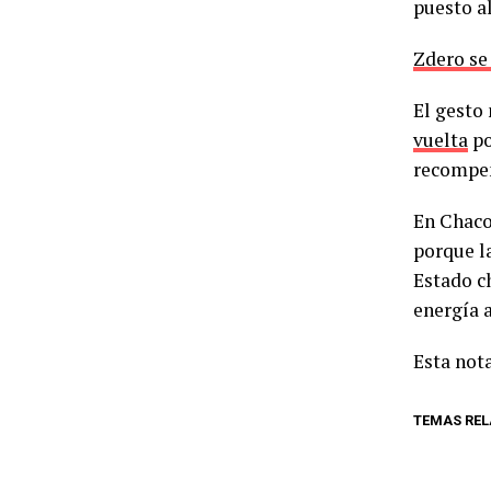
puesto al
Zdero se
El gesto
vuelta
po
recompen
En Chaco
porque l
Estado c
energía
Esta nota
TEMAS RE