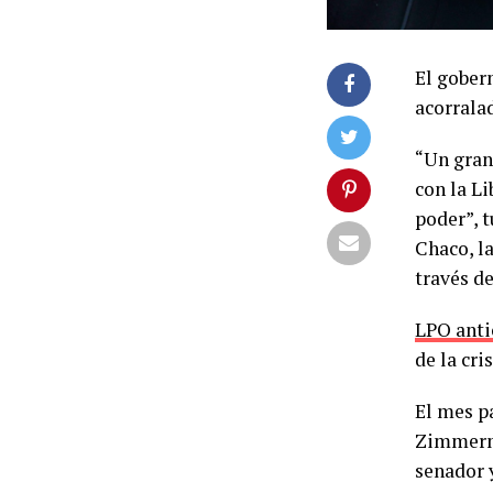
El gober
acorralad
“Un gran
con la Li
poder”, t
Chaco, l
través d
LPO anti
de la cri
El mes p
Zimmerma
senador 