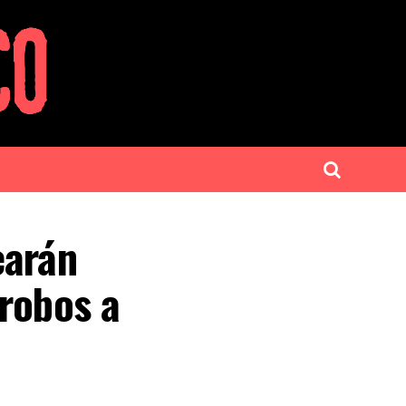
earán
 robos a