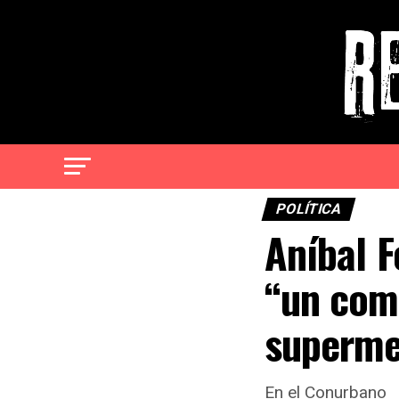
POLÍTICA
Aníbal 
“un coma
superm
En el Conurbano