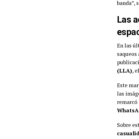
banda”, s
Las a
espac
En las ú
saqueos 
publicac
(LLA)
, 
Este mart
las imáge
remarcó 
WhatsA
Sobre es
casuali