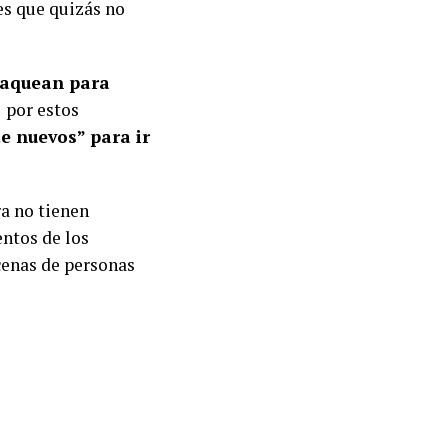
es que quizás no
saquean para
s
por estos
e nuevos” para ir
ra no tienen
entos de los
ecenas de personas