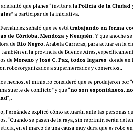
adelantó que planea “invitar a la
Policía de la Ciudad
iales
” a participar de la iniciativa.
Fernández señaló que se está
trabajando en forma co
ias de Córdoba, Mendoza y Neuquén.
Y que anoche se
ora de
Río Negro
, Arabela Carreras, para actuar en la 
 también en la provincia de Buenos Aires, específicament
ios de
Moreno
y
José C. Paz, todos lugares
donde en l
ron robosorganizados a supermercados y comercios,.
tos hechos, el ministro consideró que se produjeron por 
na suerte de conflicto” y que “
no son espontáneos, no
dad
“,.
, Fernández explicó cómo actuarán ante las personas qu
os. “Cuando se pasen de la raya, sin reprimir, serán det
usticia, en el marco de una causa muy dura que es robo en