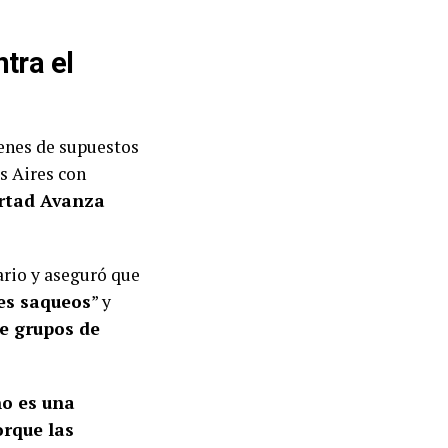
tra el
genes de supuestos
s Aires con
rtad Avanza
tario y aseguró que
es saqueos
” y
de grupos de
o es una
orque las