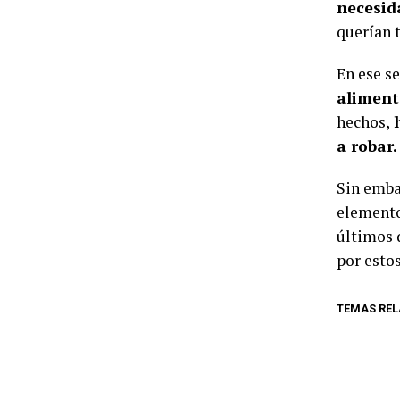
necesid
querían t
En ese se
aliment
hechos,
h
a robar.
Sin emba
elemento
últimos d
por estos
TEMAS RE