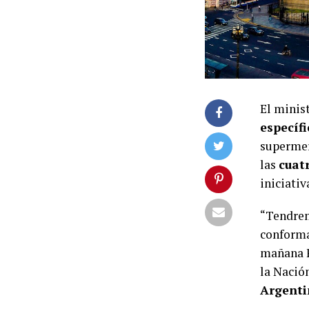
El minis
específi
supermer
las
cuat
iniciativ
“Tendrem
conforma
mañana F
la Nació
Argenti