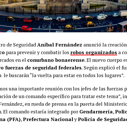
tro de Seguridad
Aníbal Fernández
anunció la creació
co
para prevenir y combatir los
robos organizados
a co
cados en el
conurbano bonaerense
. El nuevo cuerpo e
ro fuerzas de seguridad federales
. Según explicó el f
a le buscarán “la vuelta para estar en todos los lugares”.
os una importante reunión con los jefes de las fuerzas p
ción de un comando específico para tratar este tema”, i
ernández, en rueda de prensa en la puerta del Ministeri
n. El comando estaría integrado por
Gendarmería
,
Poli
na (PFA)
,
Prefectura Nacional
y
Policía de Segurid