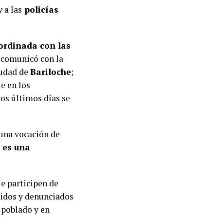
y a las
policías
ordinada con las
 comunicó con la
ciudad de
Bariloche
;
e en los
os últimos días se
“una vocación de
 es una
e participen de
enidos y denunciados
 poblado y en