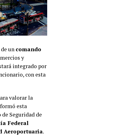
n de un
comando
mercios y
stará integrado por
uncionario, con esta
ara valorar la
nformó esta
o de Seguridad de
cía Federal
ad Aeroportuaria
.