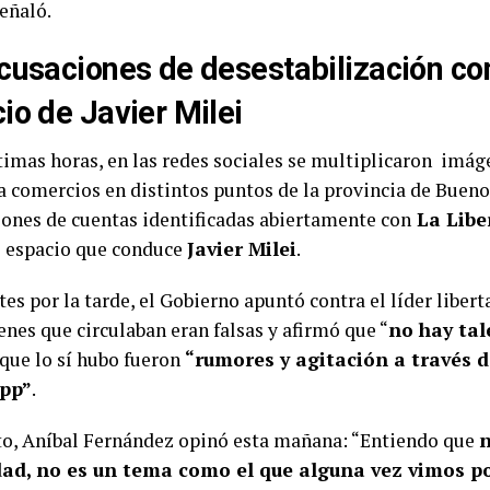
eñaló.
cusaciones de desestabilización con
io de Javier Milei
ltimas horas, en las redes sociales se multiplicaron imá
a comercios en distintos puntos de la provincia de Bueno
iones de cuentas identificadas abiertamente con
La Libe
el espacio que conduce
Javier Milei
.
es por la tarde, el Gobierno apuntó contra el líder liber
nes que circulaban eran falsas y afirmó que “
no hay tal
que lo sí hubo fueron
“rumores y agitación a través 
pp”
.
to, Aníbal Fernández opinó esta mañana: “Entiendo que
n
dad,
no es un tema como el que alguna vez vimos p