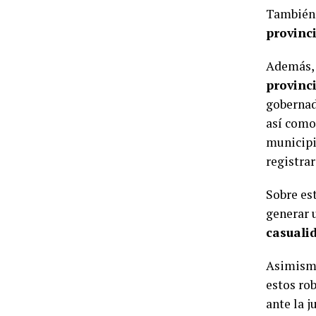
También 
provinc
Además, 
provinc
gobernad
así como
municip
registra
Sobre es
generar u
casuali
Asimismo
estos rob
ante la j