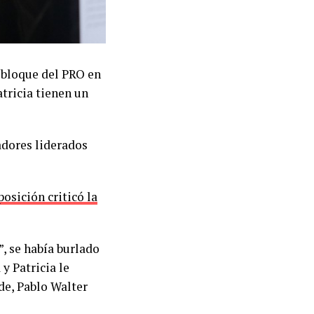
l bloque del PRO en
atricia tienen un
adores liderados
posición criticó la
”, se había burlado
y Patricia le
de, Pablo Walter