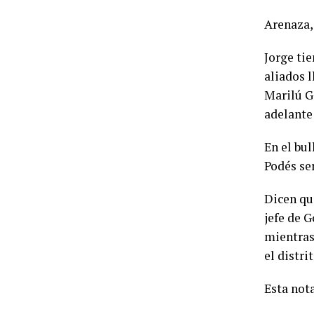
Arenaza, 
Jorge ti
aliados l
Marilú G
adelante
En el bu
Podés ser
Dicen qu
jefe de G
mientras
el distrit
Esta nota