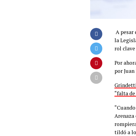
A pesar 
la Legisl
rol clave
Por ahora
por Juan
Grindetti
“falta de
“Cuando M
Arenaza 
rompiera
tildó a 