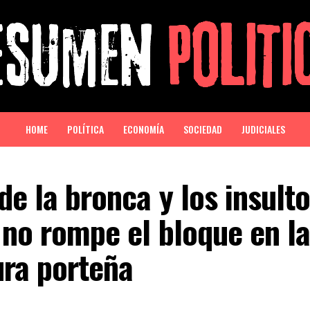
HOME
POLÍTICA
ECONOMÍA
SOCIEDAD
JUDICIALES
de la bronca y los insulto
 no rompe el bloque en l
ura porteña