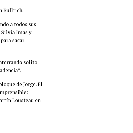
n Bullrich.
ndo a todos sus
, Silvia Imas y
 para sacar
nterrando solito.
cadencia”.
loque de Jorge. El
omprensible:
artín Lousteau en